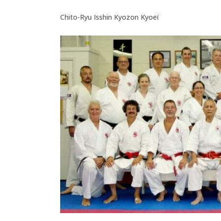
Chito-Ryu Isshin Kyozon Kyoeï